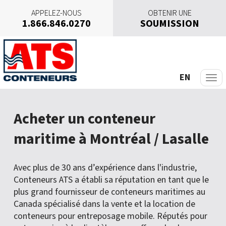
APPELEZ-NOUS
OBTENIR UNE
1.866.846.0270
SOUMISSION
A
l
l
e
EN
r
a
u
Acheter un conteneur
c
o
maritime à Montréal / Lasalle
n
t
e
Avec plus de 30 ans d’expérience dans l'industrie,
n
Conteneurs ATS a établi sa réputation en tant que le
u
plus grand fournisseur de conteneurs maritimes au
Canada spécialisé dans la vente et la location de
conteneurs pour entreposage mobile. Réputés pour