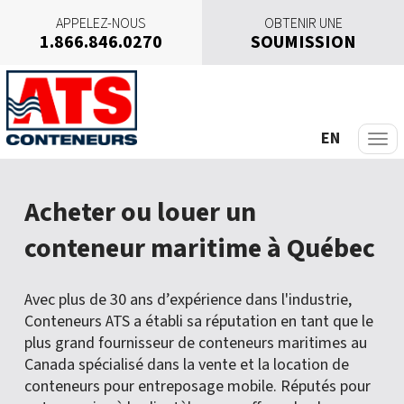
APPELEZ-NOUS
OBTENIR UNE
1.866.846.0270
SOUMISSION
A
l
l
e
EN
r
a
u
Acheter ou louer un
c
o
conteneur maritime à Québec
n
t
e
Avec plus de 30 ans d’expérience dans l'industrie,
n
Conteneurs ATS a établi sa réputation en tant que le
u
plus grand fournisseur de conteneurs maritimes au
Canada spécialisé dans la vente et la location de
conteneurs pour entreposage mobile. Réputés pour