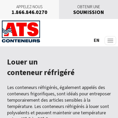
APPELEZ-NOUS
OBTENIR UNE
1.866.846.0270
SOUMISSION
A
l
l
e
EN
r
a
u
Louer un
c
o
conteneur réfrigéré
n
t
e
Les conteneurs réfrigérés, également appelés des
n
conteneurs frigorifiques, sont idéals pour entreposer
u
temporairement des articles sensibles à la
température. Les conteneurs réfrigérés à louer sont
polyvalents et peuvent maintenir une température