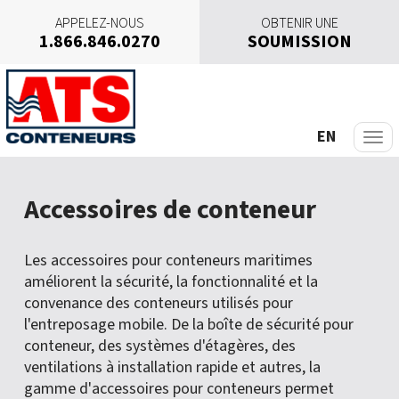
APPELEZ-NOUS
OBTENIR UNE
1.866.846.0270
SOUMISSION
A
l
l
e
EN
r
a
u
Accessoires de conteneur
c
o
n
Les accessoires pour conteneurs maritimes
t
améliorent la sécurité, la fonctionnalité et la
e
convenance des conteneurs utilisés pour
n
l'entreposage mobile. De la boîte de sécurité pour
u
conteneur, des systèmes d'étagères, des
ventilations à installation rapide et autres, la
gamme d'accessoires pour conteneurs permet