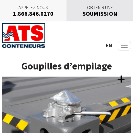
APPELEZ-NOUS
OBTENIR UNE
1.866.846.0270
SOUMISSION
A
l
l
e
EN
r
a
Goupilles d’empilage
u
c
o
n
t
e
n
u