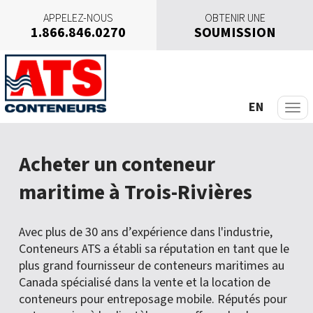
APPELEZ-NOUS
OBTENIR UNE
1.866.846.0270
SOUMISSION
A
l
l
e
EN
r
a
u
Acheter un conteneur
c
o
maritime à Trois-Rivières
n
t
e
Avec plus de 30 ans d’expérience dans l'industrie,
n
Conteneurs ATS a établi sa réputation en tant que le
u
plus grand fournisseur de conteneurs maritimes au
Canada spécialisé dans la vente et la location de
conteneurs pour entreposage mobile. Réputés pour