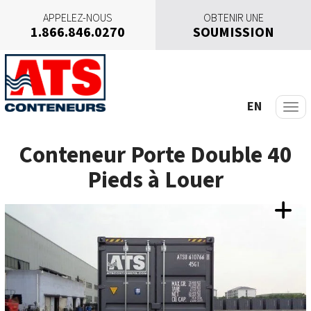
APPELEZ-NOUS
OBTENIR UNE
1.866.846.0270
SOUMISSION
A
l
l
e
EN
r
a
Conteneur Porte Double 40
u
c
Pieds à Louer
o
n
t
e
n
u