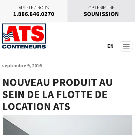
APPELEZ-NOUS
OBTENIR UNE
1.866.846.0270
SOUMISSION
A
l
l
e
EN
r
a
u
septembre 9, 2016
c
o
NOUVEAU PRODUIT AU
n
SEIN DE LA FLOTTE DE
t
e
LOCATION ATS
n
u