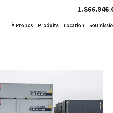
1.866.846.
À Propos
Produits
Location
Soumissi
Conteneurs Réfrigérés
Conteneurs Réfrigérés