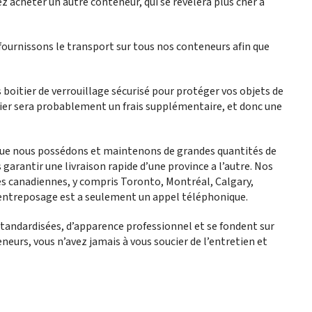
z acheter un autre conteneur, qui se révélera plus cher à
 fournissons le transport sur tous nos conteneurs afin que
s boitier de verrouillage sécurisé pour protéger vos objets de
tier sera probablement un frais supplémentaire, et donc une
 que nous possédons et maintenons de grandes quantités de
arantir une livraison rapide d’une province a l’autre. Nos
les canadiennes, y compris Toronto, Montréal, Calgary,
’entreposage est a seulement un appel téléphonique.
standardisées, d’apparence professionnel et se fondent sur
eneurs, vous n’avez jamais à vous soucier de l’entretien et