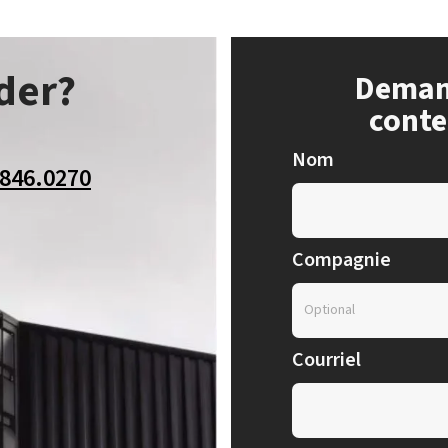
der?
Demand
conte
Nom
.846.0270
Compagnie
Courriel