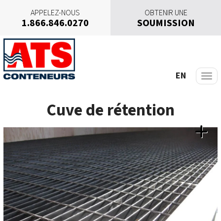
APPELEZ-NOUS
OBTENIR UNE
1.866.846.0270
SOUMISSION
A
l
l
e
EN
r
a
Cuve de rétention
u
c
o
n
t
e
n
u