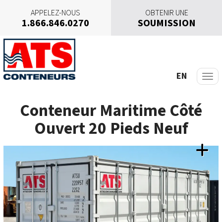
APPELEZ-NOUS
OBTENIR UNE
1.866.846.0270
SOUMISSION
A
l
l
e
EN
r
a
Conteneur Maritime Côté
u
c
Ouvert 20 Pieds Neuf
o
n
t
e
n
u