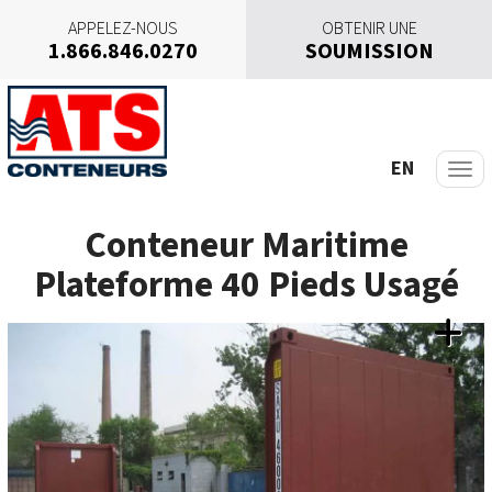
APPELEZ-NOUS
OBTENIR UNE
1.866.846.0270
SOUMISSION
A
l
l
e
EN
r
a
Conteneur Maritime
u
c
Plateforme 40 Pieds Usagé
o
n
t
e
n
u